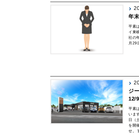
2
年
平素
イ東
社の
月29日
2
ジ
12/9
平素
いま
日（
を開
せ。