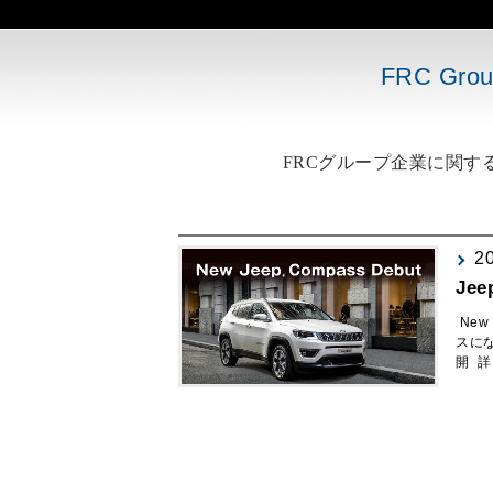
FRC G
FRCグループ企業に関
2
Je
New
スにな
開 詳