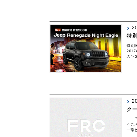
2
特別限
特別限定
201
の4×
2
ク
平素
うご
一環と