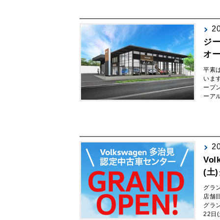
2
ジ
オー
平素
いま
ープ
ーアル
2
Vo
(土
グラ
店舗目
グラ
22日