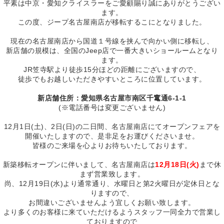
平素は中京・愛知クライスラーをご愛顧賜り誠にありがとうござい
ます。
この度、ジープ名古屋南店が移転するこにとなりました。
現在の名古屋南店から国道１号線を挟んで向かい側に移転し、
新店舗の規模は、全国のJeep店で一番大きいショールームとなり
ます。
JR笠寺駅より徒歩15分ほどの距離にございますので、
徒歩でもお越しいただきやすいところに位置しています。
新店舗住所：愛知県名古屋市南区千竃通6-1-1
(※電話番号は変更ございません)
12月1日(土)、2日(日)の二日間、名古屋南店にてオープンフェアを
開催いたしますので、是非足をお運びくださいませ。
皆様のご来場を心よりお待ちいたしております。
新築移転オープンに伴いまして、名古屋南店は
12月18日(火)
まで休
まず営業致します。
尚、12月19日(水)より通常通り、水曜日と第2火曜日が定休日とな
りますので、
お間違いございませんよう宜しくお願い致します。
より多くのお客様に来ていただけるようスタッフ一同全力で営業し
ておりますので